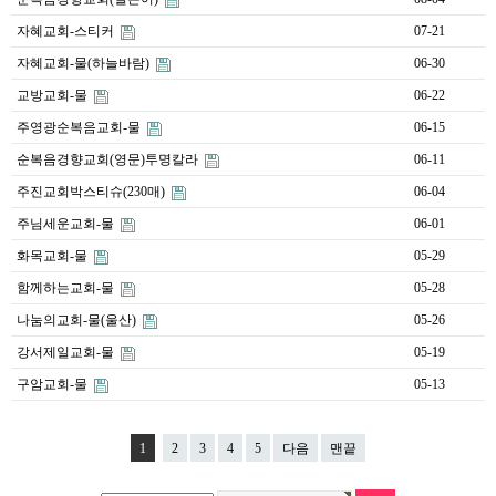
자혜교회-스티커
07-21
자혜교회-물(하늘바람)
06-30
교방교회-물
06-22
주영광순복음교회-물
06-15
순복음경향교회(영문)투명칼라
06-11
주진교회박스티슈(230매)
06-04
주님세운교회-물
06-01
화목교회-물
05-29
함께하는교회-물
05-28
나눔의교회-물(울산)
05-26
강서제일교회-물
05-19
구암교회-물
05-13
1
2
3
4
5
다음
맨끝