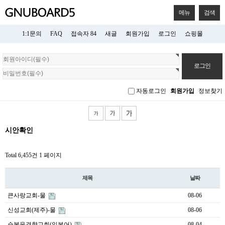
메뉴
검색
1:1문의
FAQ
접속자 84
새글
회원가입
로그인
쇼핑몰
회
원
로
그
자동로그인
회원가입
정보찾기
인
시안확인
Total 6,455건
1 페이지
제목
날짜
큰사랑교회-물
08-06
신성교회(제주)-물
08-06
순복음경향교회(일본어)
08-04