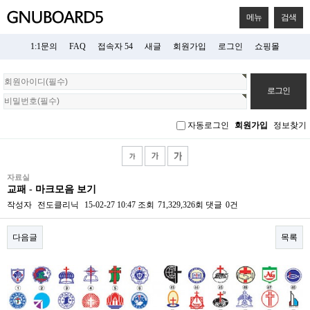
메뉴
검색
1:1문의
FAQ
접속자 54
새글
회원가입
로그인
쇼핑몰
회
원
로
그
자동로그인
회원가입
정보찾기
인
자료실
교패 - 마크모음 보기
작성자
전도클리닉
15-02-27 10:47
조회
71,329,326회
댓글
0건
다음글
목록
본문