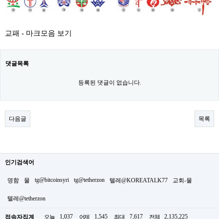
교패 - 마크모음 보기
댓글목록
등록된 댓글이 없습니다.
다음글
목록
인기검색어
tg@bitcoinsyri
tg@tetherzon
명함
물
텔레@KOREATALK77
교회-물
텔레@tetherzon
1,037
1,545
7,617
2,135,225
접속자집계
오늘
어제
최대
전체