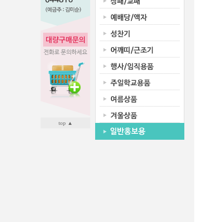
top ▲