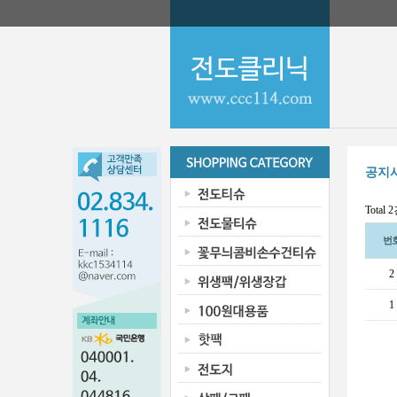
공지
Total 
번
2
1