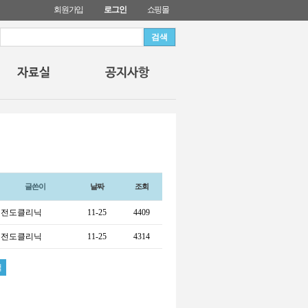
회원가입
로그인
쇼핑몰
글쓴이
날짜
조회
전도클리닉
11-25
4409
전도클리닉
11-25
4314