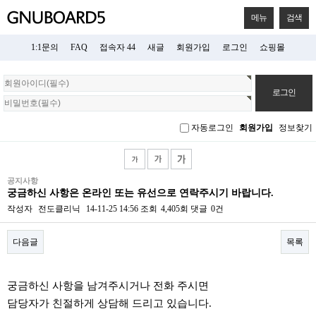
메뉴
검색
1:1문의
FAQ
접속자 44
새글
회원가입
로그인
쇼핑몰
회
원
로
그
자동로그인
회원가입
정보찾기
인
공지사항
궁금하신 사항은 온라인 또는 유선으로 연락주시기 바랍니다.
작성자
전도클리닉
14-11-25 14:56
조회
4,405회
댓글
0건
다음글
목록
본문
궁금하신 사항을 남겨주시거나 전화 주시면
담당자가 친절하게 상담해 드리고 있습니다.