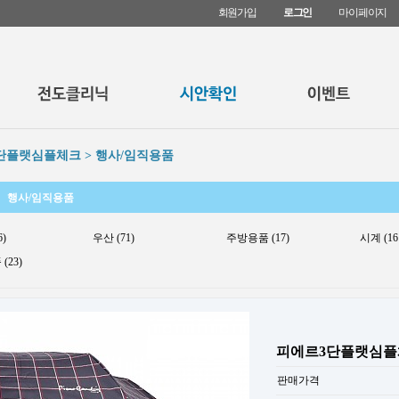
회원가입
로그인
마이페이지
단플랫심플체크 > 행사/임직용품
행사/임직용품
6)
우산 (71)
주방용품 (17)
시계 (16
(23)
피에르3단플랫심플
판매가격