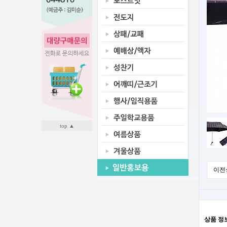
top ▲
이전
상품 정