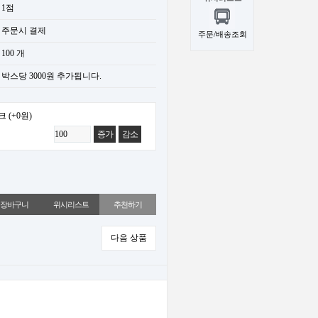
1점
주문시 결제
주문/배송조회
100 개
박스당 3000원 추가됩니다.
크
(+0원)
증가
감소
위시리스트
추천하기
다음 상품