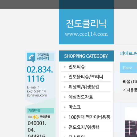
피에르3
Home
타올 (11
기타용품 