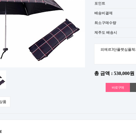
포인트
배송비결제
최소구매수량
제주도 배송시
피에르3단플랫심플체
총 금액 : 530,000원
상품
보