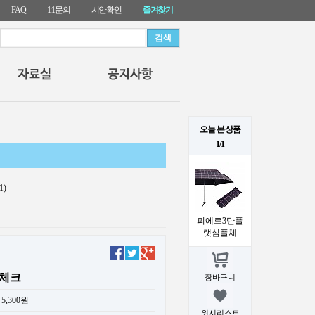
FAQ
1:1문의
시안확인
즐겨찾기
오늘 본 상품
1/1
1)
피에르3단플
랫심플체
체크
장바구니
5,300원
위시리스트