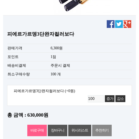
피에르가르뎅3단완자컬러보다
판매가격
6,300원
포인트
1점
배송비결제
주문시 결제
최소구매수량
100 개
피에르가르뎅3단완자컬러보다
(+0원)
증가
감소
총 금액 : 630,000원
위시리스트
추천하기