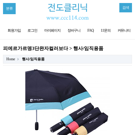
검색
분류
회원가입
로그인
마이페이지
장바구니
FAQ
1:1문의
커뮤니티
피에르가르뎅3단완자컬러보다 > 행사/임직용품
Home
행사/임직용품