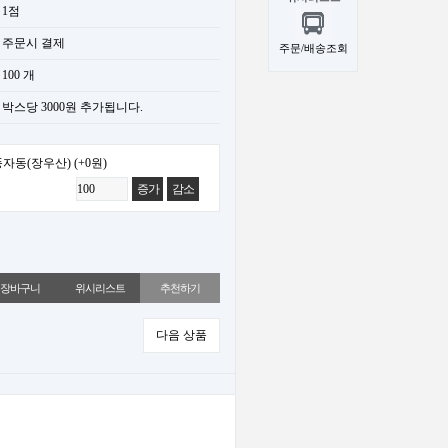
1점
주문시 결제
주문/배송조회
100 개
박스당 3000원 추가됩니다.
자동(장우산)
(+0원)
증가
감소
위시리스트
추천하기
다음 상품