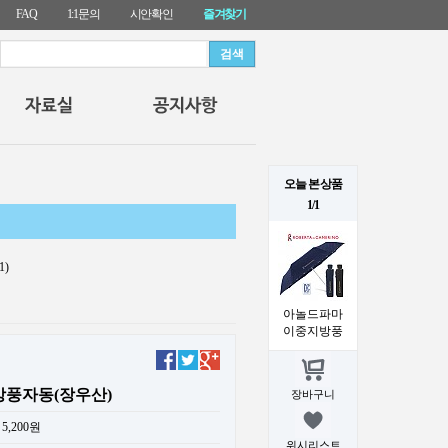
FAQ
1:1문의
시안확인
즐겨찾기
오늘 본 상품
1/1
1)
아놀드파마
이중지방풍
풍자동(장우산)
장바구니
5,200원
위시리스트