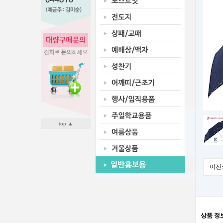
top ▲
이전
상품 정