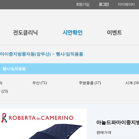
회원가입
로그인
마이페이지
마이중지방풍자동(장우산) > 행사/임직용품
행사/임직용품
6)
우산 (71)
주방용품 (17)
시계 (16
(23)
아놀드파마이중지방
판매가격