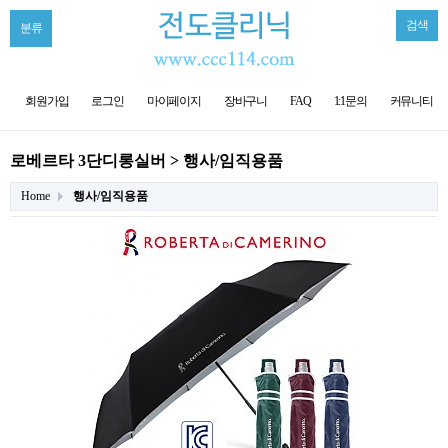
검색
분류
회원가입
로그인
마이페이지
장바구니
FAQ
1:1문의
커뮤니티
로베르타 3단디롱실버 > 행사/임직용품
Home
행사/임직용품