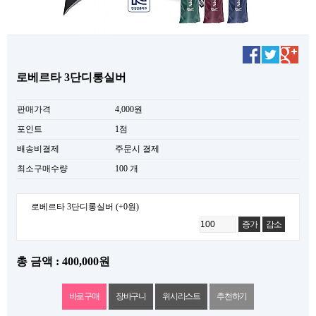
로베르타 3단디롱실버
판매가격
4,000원
포인트
1점
배송비결제
주문시 결제
최소구매수량
100 개
로베르타 3단디롱실버
(+0원)
증가
감소
총 금액 : 400,000원
위시리스트
추천하기