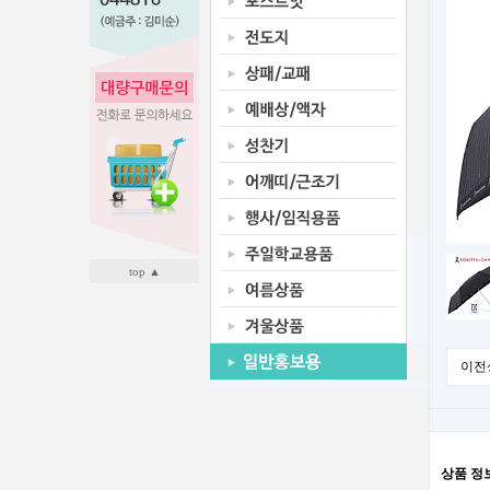
top ▲
이전
상품 정