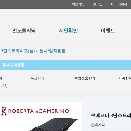
회원가입
로그인
마이페이지
3단스트라이프(늄) > 행사/임직용품
행사/임직용품
6)
우산 (71)
주방용품 (17)
시계 (16
(23)
로베르타 3단스트라
판매가격