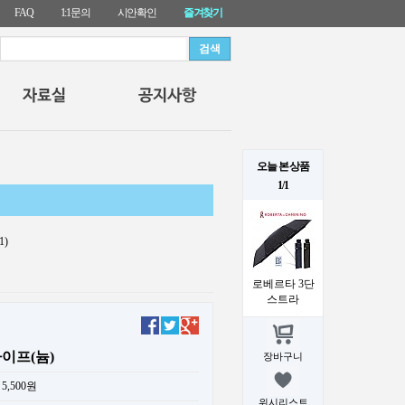
FAQ
1:1문의
시안확인
즐겨찾기
오늘 본 상품
1/1
1)
로베르타 3단
스트라
이프(늄)
장바구니
5,500원
위시리스트