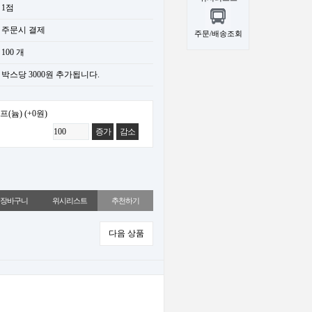
1점
주문시 결제
주문/배송조회
100 개
박스당 3000원 추가됩니다.
프(늄)
(+0원)
증가
감소
위시리스트
추천하기
다음 상품