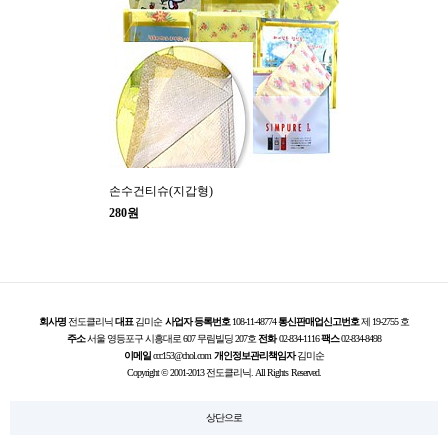
손수건티슈(지갑형)
280원
회사명
전도클리닉
대표
김미순
사업자 등록번호
108-11-48774
통신판매업신고번호
제 19-2755 호
주소
서울 영등포구 시흥대로 607 무림빌딩 207호
전화
02-834-1116
팩스
02-834-8498
이메일
ccc153@chol.com
개인정보관리책임자
김미순
Copyright © 2001-2013 전도클리닉. All Rights Reserved.
상단으로