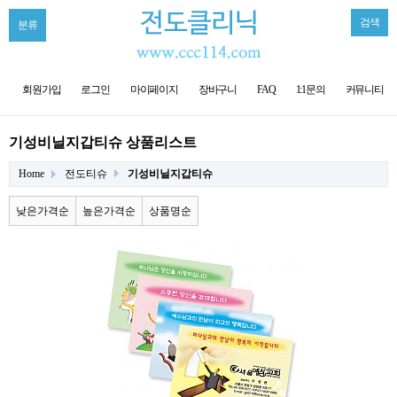
검색
분류
회원가입
로그인
마이페이지
장바구니
FAQ
1:1문의
커뮤니티
기성비닐지갑티슈 상품리스트
Home
전도티슈
기성비닐지갑티슈
낮은가격순
높은가격순
상품명순