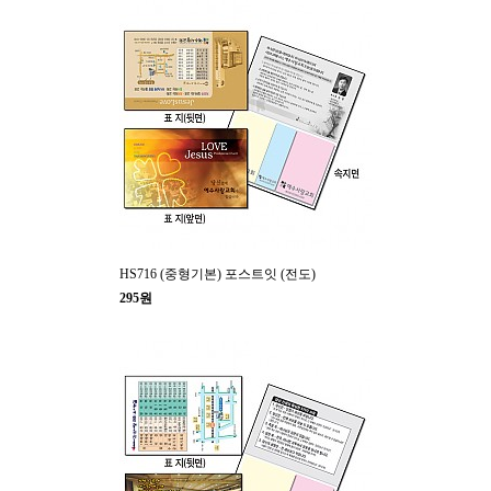
HS716 (중형기본) 포스트잇 (전도)
295원