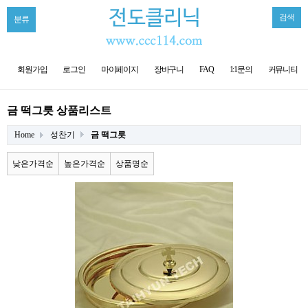
검색
분류
회원가입
로그인
마이페이지
장바구니
FAQ
1:1문의
커뮤니티
금 떡그릇 상품리스트
Home
성찬기
금 떡그릇
낮은가격순
높은가격순
상품명순