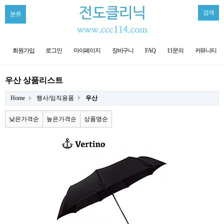
검색
분류
회원가입
로그인
마이페이지
장바구니
FAQ
1:1문의
커뮤니티
우산 상품리스트
Home
행사/임직용품
우산
낮은가격순
높은가격순
상품명순