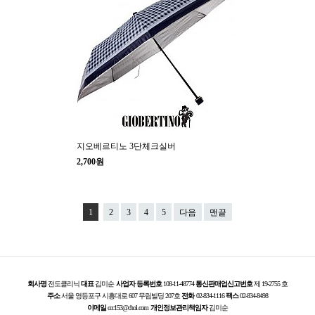
지오베르티노 3단체크실버
2,700원
1
2
3
4
5
다음
맨끝
회사명
전도클리닉
대표
김미순
사업자 등록번호
108-11-48774
통신판매업신고번호
제 19-2755 호
주소
서울 영등포구 시흥대로 607 무림빌딩 207호
전화
02-834-1116
팩스
02-834-8498
이메일
ccc153@chol.com
개인정보관리책임자
김미순