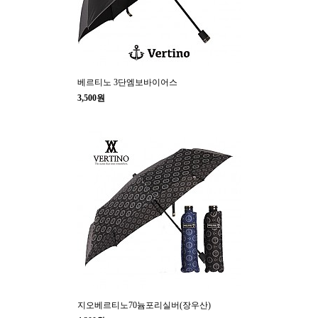
베르티노 3단엠보바이어스
3,500원
지오베르티노70늄포리실버(장우산)