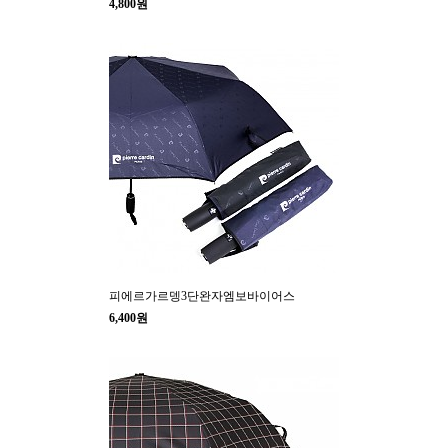
4,800원
피에르가르뎅3단완자엠보바이어스
6,400원