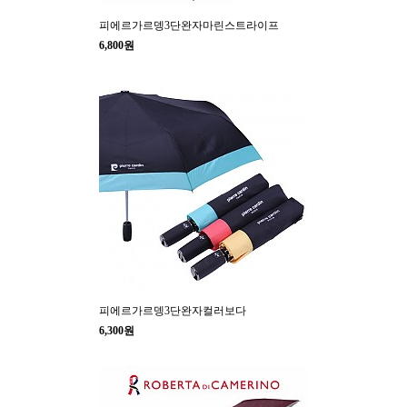
피에르가르뎅3단완자마린스트라이프
6,800원
피에르가르뎅3단완자컬러보다
6,300원