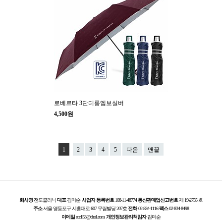
로베르타 3단디롱엠보실버
4,500원
1
2
3
4
5
다음
맨끝
회사명
전도클리닉
대표
김미순
사업자 등록번호
108-11-48774
통신판매업신고번호
제 19-2755 호
주소
서울 영등포구 시흥대로 607 무림빌딩 207호
전화
02-834-1116
팩스
02-834-8498
이메일
ccc153@chol.com
개인정보관리책임자
김미순