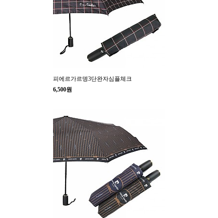
피에르가르뎅3단완자심플체크
6,500원