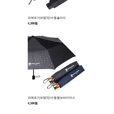
피에르가르뎅3단수동솔리드
4,300원
피에르가르뎅3단수동엠보바이어스
4,500원