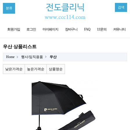
검색
분류
회원가입
로그인
마이페이지
장바구니
FAQ
1:1문의
커뮤니티
우산 상품리스트
Home
행사/임직용품
우산
낮은가격순
높은가격순
상품명순