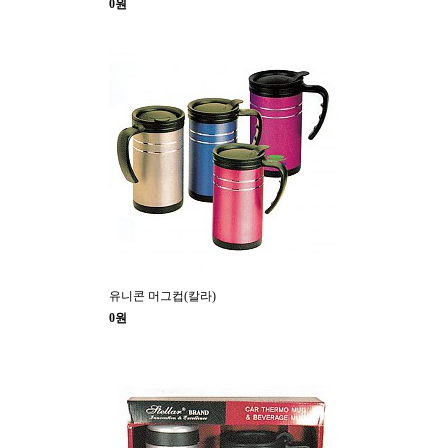
0원
유니콘 머그컵(칼라)
0원