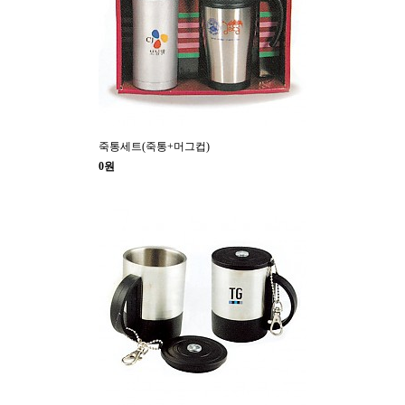
죽통세트(죽통+머그컵)
0원