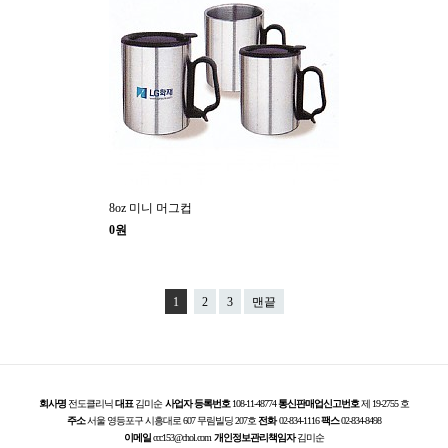
8oz 미니 머그컵
0원
1
2
3
맨끝
회사명
전도클리닉
대표
김미순
사업자 등록번호
108-11-48774
통신판매업신고번호
제 19-2755 호
주소
서울 영등포구 시흥대로 607 무림빌딩 207호
전화
02-834-1116
팩스
02-834-8498
이메일
ccc153@chol.com
개인정보관리책임자
김미순