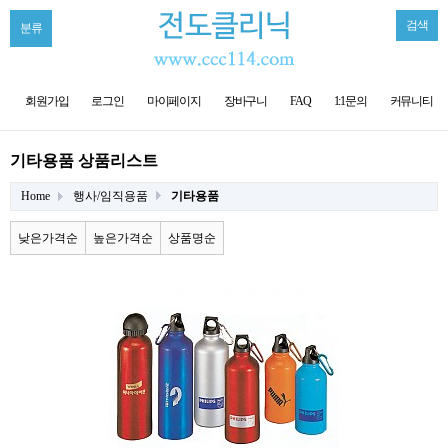
검색
분류
회원가입
로그인
마이페이지
장바구니
FAQ
1:1문의
커뮤니티
기타용품 상품리스트
Home
행사/임직용품
기타용품
낮은가격순
높은가격순
상품명순