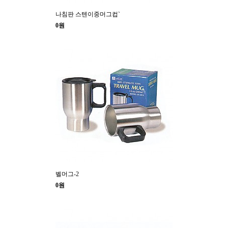
나침판 스텐이중머그컵`
0원
벨머그-2
0원