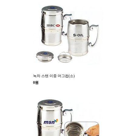
녹차 스텐 이중 머그컵(소)
0원