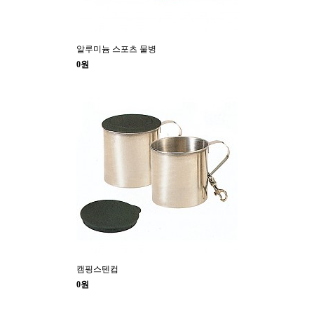
알루미늄 스포츠 물병
0원
캠핑스텐컵
0원