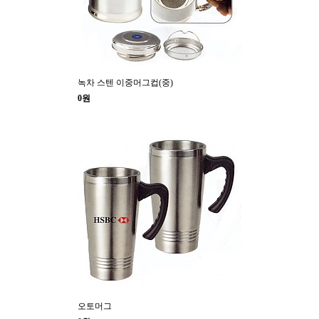
녹차 스텐 이중머그컵(중)
0원
오토머그