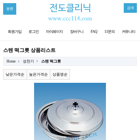
검색
분류
회원가입
로그인
마이페이지
장바구니
FAQ
1:1문의
커뮤니티
스텐 떡그릇 상품리스트
Home
성찬기
스텐 떡그릇
낮은가격순
높은가격순
상품명순