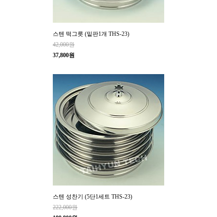
스텐 떡그릇 (밑판1개 THS-23)
42,000원
37,800원
스텐 성찬기 (5단1세트 THS-23)
222,000원