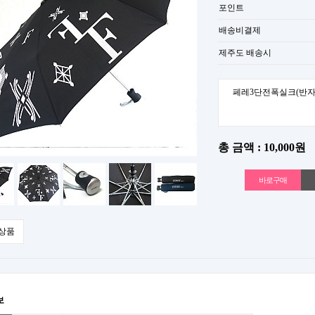
포인트
배송비결제
제주도 배송시
페레3단전폭실크(반자
총 금액 : 10,000원
상품
보