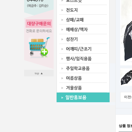
top ▲
이전
상품 정