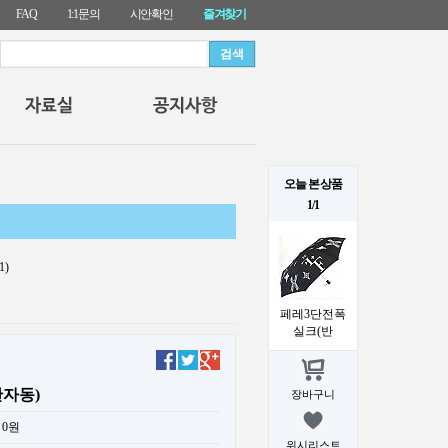
FAQ
1:1문의
시안확인
즐겨찾기
오늘 본 상품
1/1
1)
페레3단전폭
실크(반
자동)
장바구니
0원
위시리스트