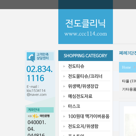
페레3단
Home
타올 (11
기타용품 