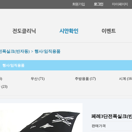
회원가입
로그인
마이페이지
전폭실크(반자동) > 행사/임직용품
행사/임직용품
6)
우산 (71)
주방용품 (17)
시계 (16
(23)
페레3단전폭실크(반
판매가격