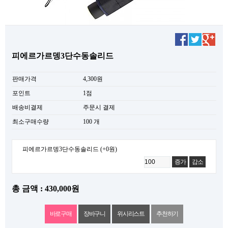
피에르가르뎅3단수동솔리드
판매가격
4,300원
포인트
1점
배송비결제
주문시 결제
최소구매수량
100 개
피에르가르뎅3단수동솔리드
(+0원)
증가
감소
총 금액 : 430,000원
위시리스트
추천하기