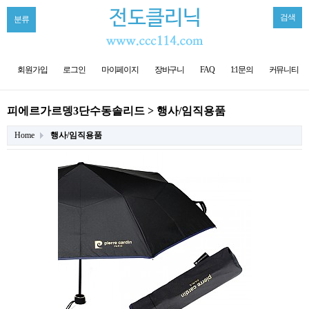
검색
분류
회원가입
로그인
마이페이지
장바구니
FAQ
1:1문의
커뮤니티
피에르가르뎅3단수동솔리드 > 행사/임직용품
Home
행사/임직용품