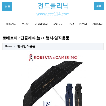
검색
분류
회원가입
로그인
마이페이지
장바구니
FAQ
1:1문의
커뮤니티
로베르타 3단클래식(늄) > 행사/임직용품
Home
행사/임직용품