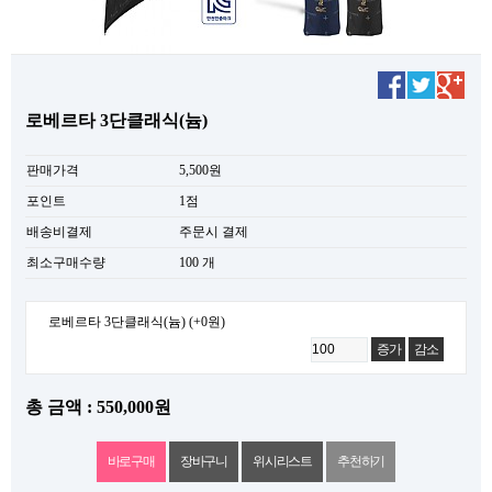
로베르타 3단클래식(늄)
판매가격
5,500원
포인트
1점
배송비결제
주문시 결제
최소구매수량
100 개
로베르타 3단클래식(늄)
(+0원)
증가
감소
총 금액 : 550,000원
위시리스트
추천하기